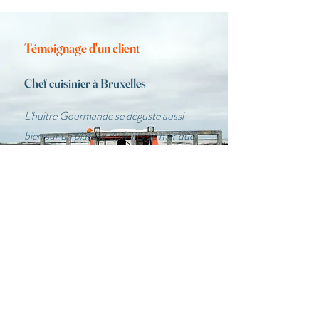
Témoignage d'un
client
Chef cuisinier à Bruxelles
L'huître Gourmande se déguste aussi
bien sur un plateau de fruits de mer que
cuisinée pour une entrée chaude. Un
régal !
Les Huîtres du Père Gus
4 Zone Conchylicole
50230 Agon-Coutainville, France