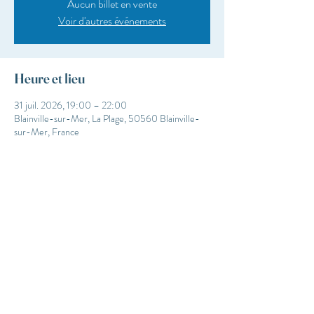
Aucun billet en vente
Voir d'autres événements
Heure et lieu
31 juil. 2026, 19:00 – 22:00
Blainville-sur-Mer, La Plage, 50560 Blainville-
sur-Mer, France
Les Huîtres du Père Gus
4 Zone Conchylicole
50230 Agon-Coutainville, France
+33 2 33 47 02 14
leshuitresduperegus.fr