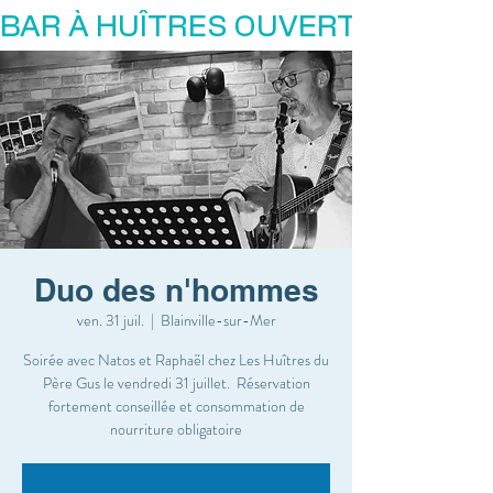
BAR À HUÎTRES OUVERT
Duo des n'hommes
ven. 31 juil.
  |  
Blainville-sur-Mer
Soirée avec Natos et Raphaël chez Les Huîtres du
Père Gus le vendredi 31 juillet. Réservation
fortement conseillée et consommation de
nourriture obligatoire